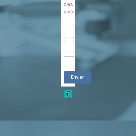
dias
grátis.
Enviar